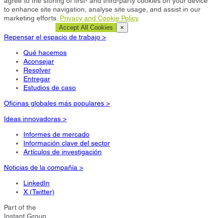
agree to the storing of first- and third-party cookies on your device
to enhance site navigation, analyse site usage, and assist in our
marketing efforts.
Privacy and Cookie Policy
Cookie Settings
Accept All Cookies
×
Repensar el espacio de trabajo >
Qué hacemos
Aconsejar
Resolver
Entregar
Estudios de caso
Oficinas globales más populares >
Ideas innovadoras >
Informes de mercado
Información clave del sector
Artículos de investigación
Noticias de la compañía >
LinkedIn
X (Twitter)
Part of the
Instant Group