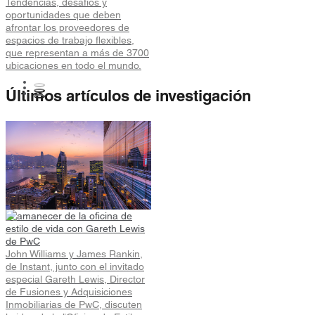
Tendencias, desafíos y
oportunidades que deben
afrontar los proveedores de
espacios de trabajo flexibles,
que representan a más de 3700
ubicaciones en todo el mundo.
Últimos artículos de investigación
Hong Kong Flexible Workspace
Snapshot
Hong Kong Flexible Workspace
Demand Up 27% in Early 2026.
Longer Contract Terms and
Shifting Location Preferences
Signal Market Maturity.
El amanecer de la oficina de
estilo de vida con Gareth Lewis
de PwC
John Williams y James Rankin,
de Instant, junto con el invitado
especial Gareth Lewis, Director
de Fusiones y Adquisiciones
Inmobiliarias de PwC, discuten