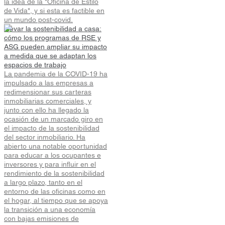
la idea de la "Oficina de Estilo
de Vida", y si esta es factible en
un mundo post-covid.
Llevar la sostenibilidad a casa:
cómo los programas de RSE y
ASG pueden ampliar su impacto
a medida que se adaptan los
espacios de trabajo
La pandemia de la COVID-19 ha
impulsado a las empresas a
redimensionar sus carteras
inmobiliarias comerciales, y
junto con ello ha llegado la
ocasión de un marcado giro en
el impacto de la sostenibilidad
del sector inmobiliario. Ha
abierto una notable oportunidad
para educar a los ocupantes e
inversores y para influir en el
rendimiento de la sostenibilidad
a largo plazo, tanto en el
entorno de las oficinas como en
el hogar, al tiempo que se apoya
la transición a una economía
con bajas emisiones de