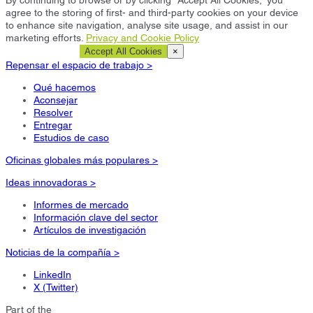
By continuing to browse or by clicking “Accept All Cookies,” you
agree to the storing of first- and third-party cookies on your device
to enhance site navigation, analyse site usage, and assist in our
marketing efforts.
Privacy and Cookie Policy
Cookie Settings
Accept All Cookies
×
Repensar el espacio de trabajo >
Qué hacemos
Aconsejar
Resolver
Entregar
Estudios de caso
Oficinas globales más populares >
Ideas innovadoras >
Informes de mercado
Información clave del sector
Artículos de investigación
Noticias de la compañía >
LinkedIn
X (Twitter)
Part of the