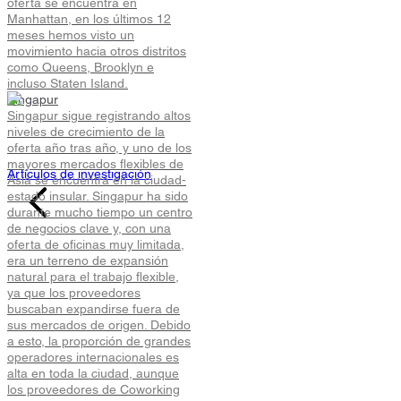
oferta se encuentra en
Manhattan, en los últimos 12
meses hemos visto un
movimiento hacia otros distritos
como Queens, Brooklyn e
Flexibilícese
incluso Staten Island.
Singapur
Singapur sigue registrando altos
Lea las últimas opiniones, tendencias y otros estudios de
niveles de crecimiento de la
actualidad sobre el espacio de trabajo flexible a nivel mund
oferta año tras año, y uno de los
mayores mercados flexibles de
Artículos de investigación
Asia se encuentra en la ciudad-
estado insular. Singapur ha sido
durante mucho tiempo un centro
de negocios clave y, con una
oferta de oficinas muy limitada,
era un terreno de expansión
natural para el trabajo flexible,
ya que los proveedores
buscaban expandirse fuera de
sus mercados de origen. Debido
a esto, la proporción de grandes
operadores internacionales es
alta en toda la ciudad, aunque
los proveedores de Coworking