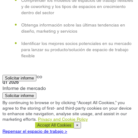
Comprender los modelos de espacios de trabajo flexibles
y de coworking y los tipos de espacios en crecimiento
dentro del sector
Obtenga información sobre las últimas tendencias en
diseño, marketing y servicios
Identificar los mejores socios potenciales en su mercado
para lanzar su producto/solución de espacio de trabajo
flexible
Ciudad de México
Solicitar informe
Q1 2026
Informe de mercado
Solicitar informe
By continuing to browse or by clicking “Accept All Cookies,” you
agree to the storing of first- and third-party cookies on your device
to enhance site navigation, analyse site usage, and assist in our
marketing efforts.
Privacy and Cookie Policy
Cookie Settings
Accept All Cookies
×
Repensar el espacio de trabajo >