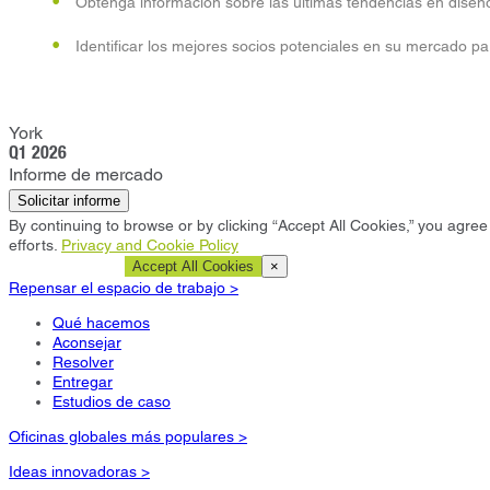
Obtenga información sobre las últimas tendencias en diseño
Identificar los mejores socios potenciales en su mercado par
York
Q1 2026
Informe de mercado
Solicitar informe
By continuing to browse or by clicking “Accept All Cookies,” you agree 
efforts.
Privacy and Cookie Policy
Cookie Settings
Accept All Cookies
×
Repensar el espacio de trabajo >
Qué hacemos
Aconsejar
Resolver
Entregar
Estudios de caso
Oficinas globales más populares >
Ideas innovadoras >