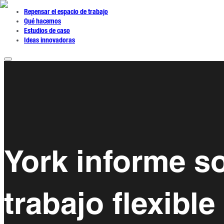
Repensar el espacio de trabajo
Qué hacemos
Estudios de caso
Ideas innovadoras
York informe s
trabajo flexible