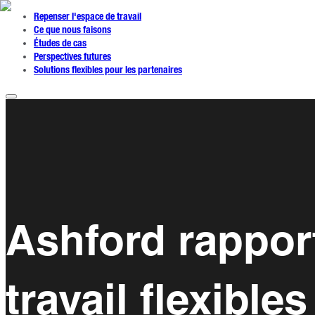
Repenser l'espace de travail
Ce que nous faisons
Études de cas
Perspectives futures
Solutions flexibles pour les partenaires
Ashford rappor
travail flexibles