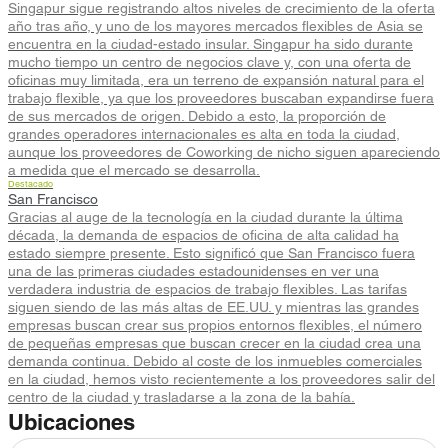
Singapur sigue registrando altos niveles de crecimiento de la oferta
año tras año, y uno de los mayores mercados flexibles de Asia se
encuentra en la ciudad-estado insular. Singapur ha sido durante
mucho tiempo un centro de negocios clave y, con una oferta de
oficinas muy limitada, era un terreno de expansión natural para el
trabajo flexible, ya que los proveedores buscaban expandirse fuera
de sus mercados de origen. Debido a esto, la proporción de
grandes operadores internacionales es alta en toda la ciudad,
aunque los proveedores de Coworking de nicho siguen apareciendo
a medida que el mercado se desarrolla.
Destacado
San Francisco
Gracias al auge de la tecnología en la ciudad durante la última
década, la demanda de espacios de oficina de alta calidad ha
estado siempre presente. Esto significó que San Francisco fuera
una de las primeras ciudades estadounidenses en ver una
verdadera industria de espacios de trabajo flexibles. Las tarifas
siguen siendo de las más altas de EE.UU. y mientras las grandes
empresas buscan crear sus propios entornos flexibles, el número
de pequeñas empresas que buscan crecer en la ciudad crea una
demanda continua. Debido al coste de los inmuebles comerciales
en la ciudad, hemos visto recientemente a los proveedores salir del
centro de la ciudad y trasladarse a la zona de la bahía.
Ubicaciones