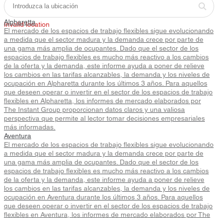
Alpharetta
Invalid location
El mercado de los espacios de trabajo flexibles sigue evolucionando
a medida que el sector madura y la demanda crece por parte de
una gama más amplia de ocupantes. Dado que el sector de los
espacios de trabajo flexibles es mucho más reactivo a los cambios
de la oferta y la demanda, este informe ayuda a poner de relieve
los cambios en las tarifas alcanzables, la demanda y los niveles de
ocupación en Alpharetta durante los últimos 3 años. Para aquellos
que deseen operar o invertir en el sector de los espacios de trabajo
flexibles en Alpharetta, los informes de mercado elaborados por
The Instant Group proporcionan datos claros y una valiosa
perspectiva que permite al lector tomar decisiones empresariales
más informadas.
Aventura
El mercado de los espacios de trabajo flexibles sigue evolucionando
a medida que el sector madura y la demanda crece por parte de
una gama más amplia de ocupantes. Dado que el sector de los
espacios de trabajo flexibles es mucho más reactivo a los cambios
de la oferta y la demanda, este informe ayuda a poner de relieve
los cambios en las tarifas alcanzables, la demanda y los niveles de
ocupación en Aventura durante los últimos 3 años. Para aquellos
que deseen operar o invertir en el sector de los espacios de trabajo
flexibles en Aventura, los informes de mercado elaborados por The