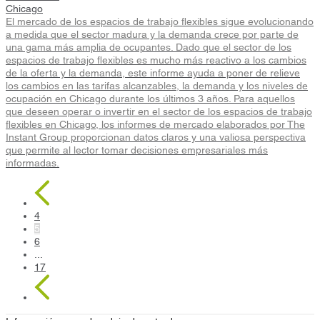
Chicago
El mercado de los espacios de trabajo flexibles sigue evolucionando
a medida que el sector madura y la demanda crece por parte de
una gama más amplia de ocupantes. Dado que el sector de los
espacios de trabajo flexibles es mucho más reactivo a los cambios
de la oferta y la demanda, este informe ayuda a poner de relieve
los cambios en las tarifas alcanzables, la demanda y los niveles de
ocupación en Chicago durante los últimos 3 años. Para aquellos
que deseen operar o invertir en el sector de los espacios de trabajo
flexibles en Chicago, los informes de mercado elaborados por The
Instant Group proporcionan datos claros y una valiosa perspectiva
que permite al lector tomar decisiones empresariales más
informadas.
4
5
6
...
17