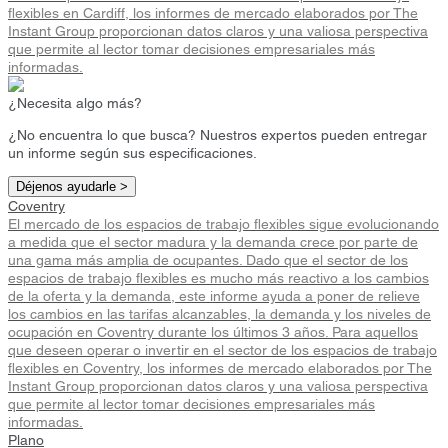
flexibles en Cardiff, los informes de mercado elaborados por The
Instant Group proporcionan datos claros y una valiosa perspectiva
que permite al lector tomar decisiones empresariales más
informadas.
¿Necesita algo más?
¿No encuentra lo que busca? Nuestros expertos pueden entregar
un informe según sus especificaciones.
Déjenos ayudarle >
Coventry
El mercado de los espacios de trabajo flexibles sigue evolucionando
a medida que el sector madura y la demanda crece por parte de
una gama más amplia de ocupantes. Dado que el sector de los
espacios de trabajo flexibles es mucho más reactivo a los cambios
de la oferta y la demanda, este informe ayuda a poner de relieve
los cambios en las tarifas alcanzables, la demanda y los niveles de
ocupación en Coventry durante los últimos 3 años. Para aquellos
que deseen operar o invertir en el sector de los espacios de trabajo
flexibles en Coventry, los informes de mercado elaborados por The
Instant Group proporcionan datos claros y una valiosa perspectiva
que permite al lector tomar decisiones empresariales más
informadas.
Plano