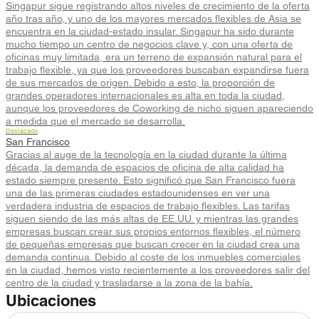
Singapur sigue registrando altos niveles de crecimiento de la oferta
año tras año, y uno de los mayores mercados flexibles de Asia se
encuentra en la ciudad-estado insular. Singapur ha sido durante
mucho tiempo un centro de negocios clave y, con una oferta de
oficinas muy limitada, era un terreno de expansión natural para el
trabajo flexible, ya que los proveedores buscaban expandirse fuera
de sus mercados de origen. Debido a esto, la proporción de
grandes operadores internacionales es alta en toda la ciudad,
aunque los proveedores de Coworking de nicho siguen apareciendo
a medida que el mercado se desarrolla.
Destacado
San Francisco
Gracias al auge de la tecnología en la ciudad durante la última
década, la demanda de espacios de oficina de alta calidad ha
estado siempre presente. Esto significó que San Francisco fuera
una de las primeras ciudades estadounidenses en ver una
verdadera industria de espacios de trabajo flexibles. Las tarifas
siguen siendo de las más altas de EE.UU. y mientras las grandes
empresas buscan crear sus propios entornos flexibles, el número
de pequeñas empresas que buscan crecer en la ciudad crea una
demanda continua. Debido al coste de los inmuebles comerciales
en la ciudad, hemos visto recientemente a los proveedores salir del
centro de la ciudad y trasladarse a la zona de la bahía.
Ubicaciones