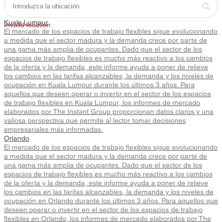
Kuala Lumpur
Invalid location
El mercado de los espacios de trabajo flexibles sigue evolucionando
a medida que el sector madura y la demanda crece por parte de
una gama más amplia de ocupantes. Dado que el sector de los
espacios de trabajo flexibles es mucho más reactivo a los cambios
de la oferta y la demanda, este informe ayuda a poner de relieve
los cambios en las tarifas alcanzables, la demanda y los niveles de
ocupación en Kuala Lumpur durante los últimos 3 años. Para
aquellos que deseen operar o invertir en el sector de los espacios
de trabajo flexibles en Kuala Lumpur, los informes de mercado
elaborados por The Instant Group proporcionan datos claros y una
valiosa perspectiva que permite al lector tomar decisiones
empresariales más informadas.
Orlando
El mercado de los espacios de trabajo flexibles sigue evolucionando
a medida que el sector madura y la demanda crece por parte de
una gama más amplia de ocupantes. Dado que el sector de los
espacios de trabajo flexibles es mucho más reactivo a los cambios
de la oferta y la demanda, este informe ayuda a poner de relieve
los cambios en las tarifas alcanzables, la demanda y los niveles de
ocupación en Orlando durante los últimos 3 años. Para aquellos que
deseen operar o invertir en el sector de los espacios de trabajo
flexibles en Orlando, los informes de mercado elaborados por The