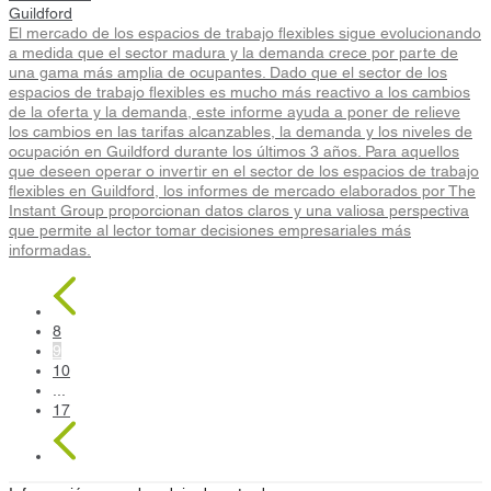
Guildford
El mercado de los espacios de trabajo flexibles sigue evolucionando
a medida que el sector madura y la demanda crece por parte de
una gama más amplia de ocupantes. Dado que el sector de los
espacios de trabajo flexibles es mucho más reactivo a los cambios
de la oferta y la demanda, este informe ayuda a poner de relieve
los cambios en las tarifas alcanzables, la demanda y los niveles de
ocupación en Guildford durante los últimos 3 años. Para aquellos
que deseen operar o invertir en el sector de los espacios de trabajo
flexibles en Guildford, los informes de mercado elaborados por The
Instant Group proporcionan datos claros y una valiosa perspectiva
que permite al lector tomar decisiones empresariales más
informadas.
8
9
10
...
17