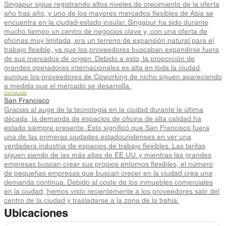
Singapur sigue registrando altos niveles de crecimiento de la oferta
año tras año, y uno de los mayores mercados flexibles de Asia se
encuentra en la ciudad-estado insular. Singapur ha sido durante
mucho tiempo un centro de negocios clave y, con una oferta de
oficinas muy limitada, era un terreno de expansión natural para el
trabajo flexible, ya que los proveedores buscaban expandirse fuera
de sus mercados de origen. Debido a esto, la proporción de
grandes operadores internacionales es alta en toda la ciudad,
aunque los proveedores de Coworking de nicho siguen apareciendo
a medida que el mercado se desarrolla.
Destacado
San Francisco
Gracias al auge de la tecnología en la ciudad durante la última
década, la demanda de espacios de oficina de alta calidad ha
estado siempre presente. Esto significó que San Francisco fuera
una de las primeras ciudades estadounidenses en ver una
verdadera industria de espacios de trabajo flexibles. Las tarifas
siguen siendo de las más altas de EE.UU. y mientras las grandes
empresas buscan crear sus propios entornos flexibles, el número
de pequeñas empresas que buscan crecer en la ciudad crea una
demanda continua. Debido al coste de los inmuebles comerciales
en la ciudad, hemos visto recientemente a los proveedores salir del
centro de la ciudad y trasladarse a la zona de la bahía.
Ubicaciones