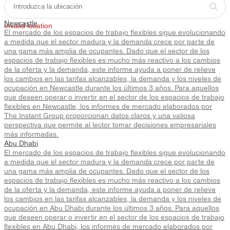
Newcastle
Invalid location
El mercado de los espacios de trabajo flexibles sigue evolucionando
a medida que el sector madura y la demanda crece por parte de
una gama más amplia de ocupantes. Dado que el sector de los
espacios de trabajo flexibles es mucho más reactivo a los cambios
de la oferta y la demanda, este informe ayuda a poner de relieve
los cambios en las tarifas alcanzables, la demanda y los niveles de
ocupación en Newcastle durante los últimos 3 años. Para aquellos
que deseen operar o invertir en el sector de los espacios de trabajo
flexibles en Newcastle, los informes de mercado elaborados por
The Instant Group proporcionan datos claros y una valiosa
perspectiva que permite al lector tomar decisiones empresariales
más informadas.
Abu Dhabi
El mercado de los espacios de trabajo flexibles sigue evolucionando
a medida que el sector madura y la demanda crece por parte de
una gama más amplia de ocupantes. Dado que el sector de los
espacios de trabajo flexibles es mucho más reactivo a los cambios
de la oferta y la demanda, este informe ayuda a poner de relieve
los cambios en las tarifas alcanzables, la demanda y los niveles de
ocupación en Abu Dhabi durante los últimos 3 años. Para aquellos
que deseen operar o invertir en el sector de los espacios de trabajo
flexibles en Abu Dhabi, los informes de mercado elaborados por