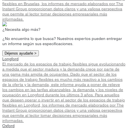
flexibles en Bruselas, los informes de mercado elaborados por The
Instant Group proporcionan datos claros y una valiosa perspectiva
que permite al lector tomar decisiones empresariales más
informadas.
¿Necesita algo más?
¿No encuentra lo que busca? Nuestros expertos pueden entregar
un informe según sus especificaciones.
Déjenos ayudarle >
Longford
El mercado de los espacios de trabajo flexibles sigue evolucionando
a medida que el sector madura y la demanda crece por parte de
una gama más amplia de ocupantes. Dado que el sector de los
espacios de trabajo flexibles es mucho más reactivo a los cambios
de la oferta y la demanda, este informe ayuda a poner de relieve
los cambios en las tarifas alcanzables, la demanda y los niveles de
ocupación en Longford durante los últimos 3 años. Para aquellos
que deseen operar o invertir en el sector de los espacios de trabajo
flexibles en Longford, los informes de mercado elaborados por The
Instant Group proporcionan datos claros y una valiosa perspectiva
que permite al lector tomar decisiones empresariales más
informadas.
Oxford