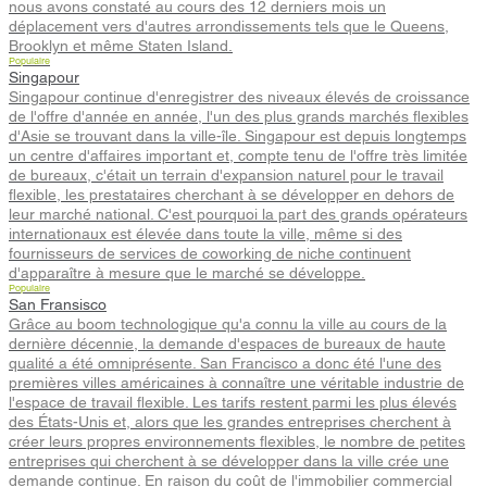
nous avons constaté au cours des 12 derniers mois un
déplacement vers d'autres arrondissements tels que le Queens,
Brooklyn et même Staten Island.
Populaire
Singapour
Singapour continue d'enregistrer des niveaux élevés de croissance
de l'offre d'année en année, l'un des plus grands marchés flexibles
d'Asie se trouvant dans la ville-île. Singapour est depuis longtemps
un centre d'affaires important et, compte tenu de l'offre très limitée
de bureaux, c'était un terrain d'expansion naturel pour le travail
flexible, les prestataires cherchant à se développer en dehors de
leur marché national. C'est pourquoi la part des grands opérateurs
internationaux est élevée dans toute la ville, même si des
fournisseurs de services de coworking de niche continuent
d'apparaître à mesure que le marché se développe.
Populaire
San Fransisco
Grâce au boom technologique qu'a connu la ville au cours de la
dernière décennie, la demande d'espaces de bureaux de haute
qualité a été omniprésente. San Francisco a donc été l'une des
premières villes américaines à connaître une véritable industrie de
l'espace de travail flexible. Les tarifs restent parmi les plus élevés
des États-Unis et, alors que les grandes entreprises cherchent à
créer leurs propres environnements flexibles, le nombre de petites
entreprises qui cherchent à se développer dans la ville crée une
demande continue. En raison du coût de l'immobilier commercial