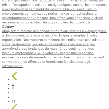
votre organisation. Nos rapports analysent l’offre, la demande, les
prix et l’occupation, ainsi que les dynamiques locales, les tendances
émergentes et le sentiment du marché. Que vous évaluiez un
emplacement, compariez vos performances ou recherchiez un
accompagnement sur mesure, nos offres vous apportent la clarté
nécessaire pour identifier des opportunités de croissance.
Calgary
Analysez le marché des espaces de travail flexibles à Calgary grâce
à des données, analyses et insights d’experts adaptés à votre
organisation. Nos rapports combinent des indicateurs clés tels que
l’offre, la demande, les prix et l’occupation avec une analyse
approfondie des tendances du marché, du sentiment et des
facteurs opérationnels. Que vous envisagiez une expansion,
évaluiez des investissements ou recherchiez un accompagnement
sur mesure, nos offres vous fournissent les clés pour agir
efficacement.
2
3
4
...
17