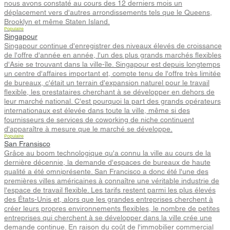
nous avons constaté au cours des 12 derniers mois un
déplacement vers d'autres arrondissements tels que le Queens,
Brooklyn et même Staten Island.
Populaire
Singapour
Singapour continue d'enregistrer des niveaux élevés de croissance
de l'offre d'année en année, l'un des plus grands marchés flexibles
d'Asie se trouvant dans la ville-île. Singapour est depuis longtemps
un centre d'affaires important et, compte tenu de l'offre très limitée
de bureaux, c'était un terrain d'expansion naturel pour le travail
flexible, les prestataires cherchant à se développer en dehors de
leur marché national. C'est pourquoi la part des grands opérateurs
internationaux est élevée dans toute la ville, même si des
fournisseurs de services de coworking de niche continuent
d'apparaître à mesure que le marché se développe.
Populaire
San Fransisco
Grâce au boom technologique qu'a connu la ville au cours de la
dernière décennie, la demande d'espaces de bureaux de haute
qualité a été omniprésente. San Francisco a donc été l'une des
premières villes américaines à connaître une véritable industrie de
l'espace de travail flexible. Les tarifs restent parmi les plus élevés
des États-Unis et, alors que les grandes entreprises cherchent à
créer leurs propres environnements flexibles, le nombre de petites
entreprises qui cherchent à se développer dans la ville crée une
demande continue. En raison du coût de l'immobilier commercial